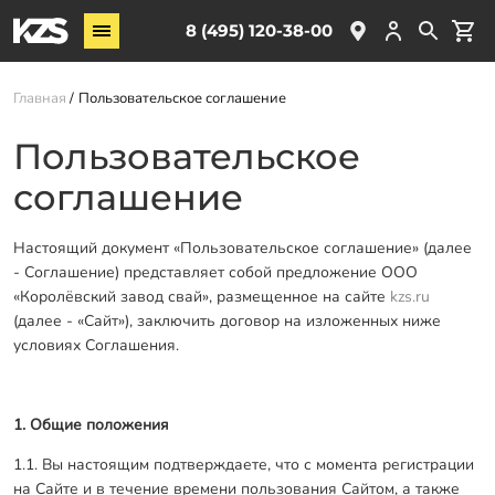
Винтовые сваи
8 (495) 120-38-00
ЖБ сваи
Главная
Пользовательское соглашение
Обвязка свай
Комплектующие
Пользовательское
соглашение
Услуги
О компании
Настоящий документ «Пользовательское соглашение» (далее
- Соглашение) представляет собой предложение ООО
Акции
«Королёвский завод свай», размещенное на сайте
kzs.ru
(далее - «Сайт»), заключить договор на изложенных ниже
Новости
условиях Соглашения.
Партнёрам
Контакты
1. Общие положения
Доставка
1.1. Вы настоящим подтверждаете, что с момента регистрации
на Сайте и в течение времени пользования Сайтом, а также