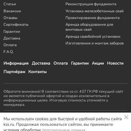
Статьи
Реконструкция фундамента
Вакансии
Установка железобетонных свай
Отзывы
Проектирование фундамента
Сертификаты
Аренда оборудования для
винтовых свай
Гарантии
Аренда сваебойной установки
Доставка
Изготовление и монтаж заборов
Оплата
F.A.Q.
Информация
Доставка
Оплата
Гарантии
Акции
Новости
Партнёрам
Контакты
Обратите внимание! В соответствии со ст. 437 ГК РФ текущий сайт
не является публичной офертой и создан исключительно в
информационных целях. Итоговую стоимость уточняйте у
менеджера.
Остальные проекты
KZS GROUP
:
Мы используем cookies для быстрой и удобной работы сайта
Домостроение
Заборы и ворота
Септики
Террасы
kzs.ru. Продолжая пользоваться сайтом, вы принимаете
Мебель LOFT
условия обработки
персональных данных