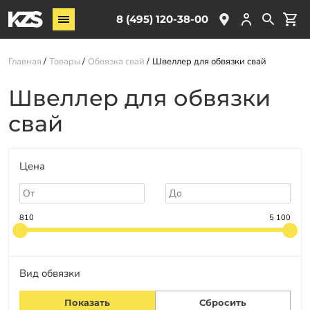
Винтовые сваи
8 (495) 120-38-00
ЖБ сваи
Главная
Товары
Обвязка свай
Швеллер для обвязки свай
Обвязка свай
Комплектующие
Швеллер для обвязки
свай
Услуги
О компании
Цена
Акции
Новости
810
5 100
Партнёрам
Контакты
Вид обвязки
Доставка