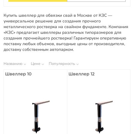
Оплата
Отзывы
Купить швеллер для обвязки свай в Москве от КЗС —
универсальное решение для создания прочного
Гарантии
металлического ростверка на свайном фундаменте. Компания
«КЗС» предлагает швеллеры различных типоразмеров для
Программа лояльности
создания прочнейшего ростверка! Гарантируем оперативную
поставку любых объемов, выгодные цены от производителя,
Вакансии
доставку собственным автопарком.
Калькулятор ЖБ свай
Названию
Цене
Популярность
Швеллер 10
Швеллер 12
Заказать звонок