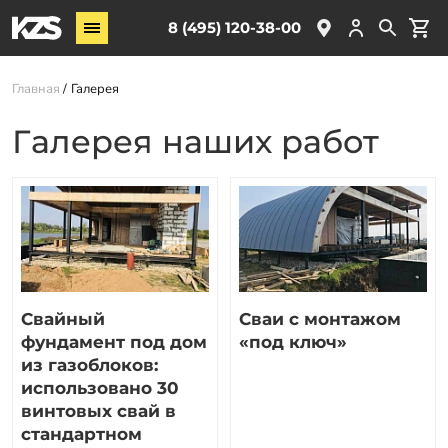
Винтовые сваи
8 (495) 120-38-00
ЖБ сваи
Главная
Галерея
Обвязка свай
Комплектующие
Галерея наших работ
Услуги
О компании
Акции
Новости
Свайный
Сваи с монтажом
Партнёрам
фундамент под дом
«под ключ»
Контакты
из газоблоков:
использовано 30
Доставка
винтовых свай в
стандартном