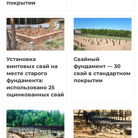
Оплата
покрытии
Отзывы
Гарантии
Программа лояльности
Вакансии
Установка
Свайный
Калькулятор ЖБ свай
винтовых свай на
фундамент — 30
месте старого
свай в стандартном
Заказать звонок
фундамента:
покрытии
использовано 25
оцинкованных свай