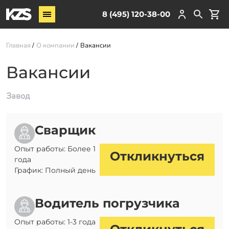
Винтовые сваи
8 (495) 120-38-00
ЖБ сваи
Главная
О компании
Вакансии
Обвязка свай
Комплектующие
Вакансии
Завод
Услуги
О компании
Сварщик
Акции
Опыт работы: Более 1
Новости
Откликнуться
года
Партнёрам
График: Полный день
Контакты
Водитель погрузчика
Доставка
Опыт работы: 1-3 года