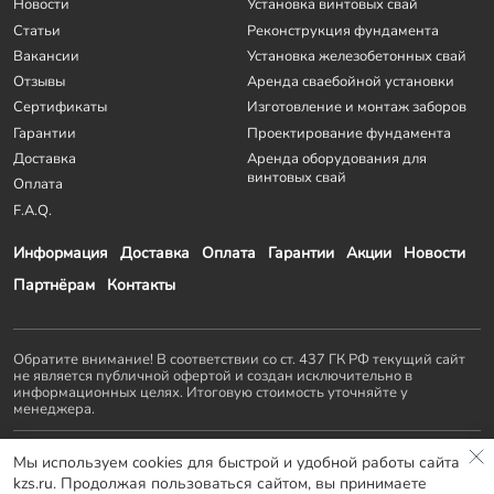
Новости
Установка винтовых свай
Статьи
Реконструкция фундамента
Вакансии
Установка железобетонных свай
Отзывы
Аренда сваебойной установки
Сертификаты
Изготовление и монтаж заборов
Гарантии
Проектирование фундамента
Доставка
Аренда оборудования для
винтовых свай
Оплата
F.A.Q.
Информация
Доставка
Оплата
Гарантии
Акции
Новости
Партнёрам
Контакты
Обратите внимание! В соответствии со ст. 437 ГК РФ текущий сайт
не является публичной офертой и создан исключительно в
информационных целях. Итоговую стоимость уточняйте у
менеджера.
Остальные проекты
KZS GROUP
:
Мы используем cookies для быстрой и удобной работы сайта
Домостроение
Заборы и ворота
Септики
Террасы
kzs.ru. Продолжая пользоваться сайтом, вы принимаете