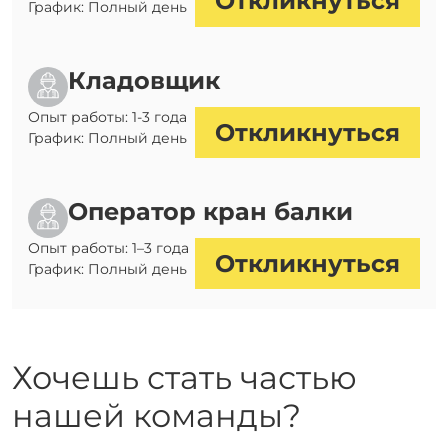
Откликнуться
Оплата
График: Полный день
Отзывы
Гарантии
Кладовщик
Программа лояльности
Опыт работы: 1-3 года
Откликнуться
График: Полный день
Вакансии
Оператор кран балки
Калькулятор ЖБ свай
Опыт работы: 1–3 года
Заказать звонок
Откликнуться
График: Полный день
Хочешь стать частью
нашей команды?