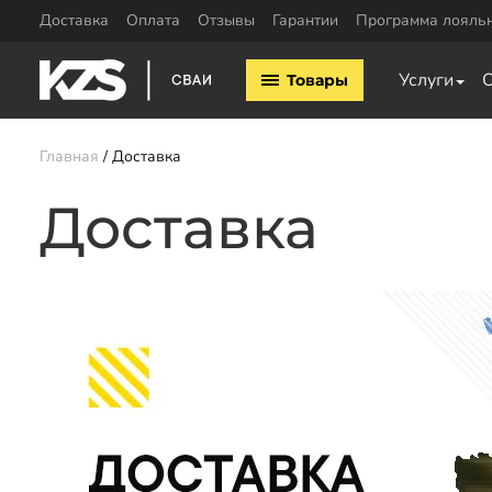
Доставка
Оплата
Отзывы
Гарантии
Программа лояль
Винтовые сваи
ЖБ сваи
Услуги
Товары
Винтовые сваи 57мм
ЖБ сваи 150х15
Винтовые сваи 76мм
ЖБ сваи 200х20
Винтовые сваи 89мм
Обвязка свай
Главная
Доставка
Винтовые сваи 108мм
Двутавровая бал
Винтовые сваи 133мм
Доставка
свай
Винтовые сваи 159мм
Пластины для св
Винтовые сваи 219мм
Профильная труб
Винтовые сваи 325мм
Уголок для обвяз
Сваи шурупы
Швеллер для обв
Калькулятор ЖБ свай
Заказать звонок