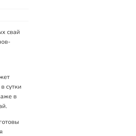
ых свай
нов-
жет
 в сутки
даже в
ай.
готовы
я