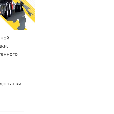
тной
дки.
тенного
 доставки