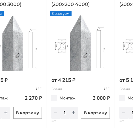
00 3000)
(200х200 4000)
(200х
м
Советуем
45 ₽
от 4 215 ₽
от 5 
КЗС
Бренд
КЗС
Бренд
2 270 ₽
3 000 ₽
таж
Монтаж
Мо
В корзину
В корзину
шт
шт