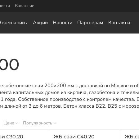
ности
Вакансии
Комплектующие
О компании
Акции
Новости
Партнёрам
Контакты
0
Оголовки для винтовых свай
0
Оголовки для ЖБ свай
Удлинители для свай
ка для обвязки
00
ай
а для обвязки свай
ки свай
езобетонные сваи 200×200 мм с доставкой по Москве и о
язки свай
ента капитальных домов из кирпича, газобетона и тяжел
1 года. Собственное производство с контролем качества.
 длиной от 3 до 6 метров. Бетон класса В22, В25 с мороз
Цене
Популярность
аи С30.20
ЖБ сваи С40.20
ЖБ с