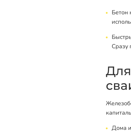
Бетон 
исполь
Быстры
Сразу 
Для
сва
Железобе
капиталь
Дома и