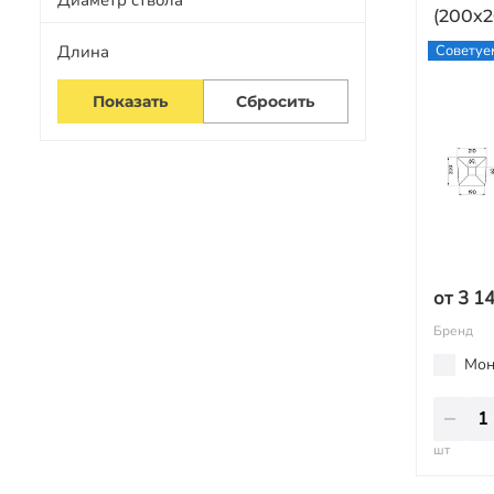
Диаметр ствола
(200х2
Длина
Советуе
от 3 1
Бренд
Мон
шт