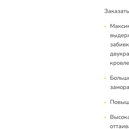
Заказать
Максим
выдерж
забивк
двукра
кровле
Большо
замора
Повыше
Высока
оттаив