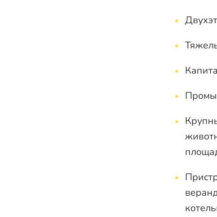
Двухэ
Тяжелы
Капита
Промы
Крупны
животн
площад
Пристр
веранд
котель