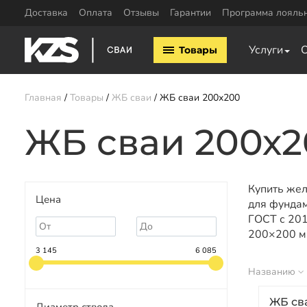
Доставка
Оплата
Отзывы
Гарантии
Программа лояль
Винтовые сваи
ЖБ сваи
Услуги
Товары
Винтовые сваи 57мм
ЖБ сваи 150х15
Винтовые сваи 76мм
ЖБ сваи 200х20
Винтовые сваи 89мм
Обвязка свай
Главная
Товары
ЖБ сваи
ЖБ сваи 200х200
Винтовые сваи 108мм
Двутавровая бал
Винтовые сваи 133мм
ЖБ сваи 200х2
свай
Винтовые сваи 159мм
Пластины для св
Винтовые сваи 219мм
Профильная труб
Винтовые сваи 325мм
Уголок для обвяз
Купить жел
Сваи шурупы
Цена
Швеллер для обв
для фундам
ГОСТ с 201
200×200 мм
Калькулятор ЖБ свай
Заказать звонок
3 145
6 085
Названию
ЖБ св