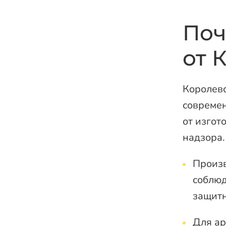
Поч
от 
Королевс
совреме
от изгот
надзора.
Произв
соблюд
защитн
Для ар