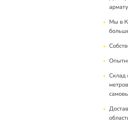
армату
Мы в К
больше
Собств
Опытн
Склад 
метров
самовы
Достав
област