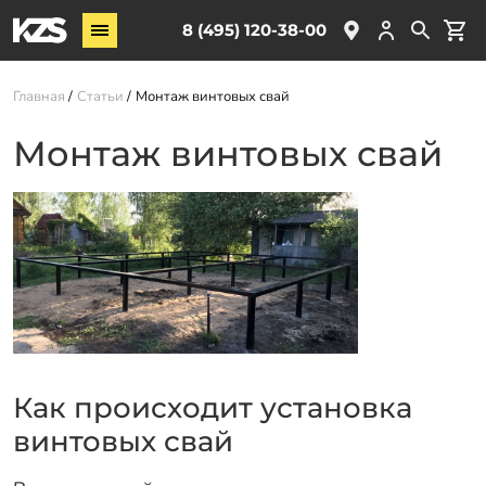
Винтовые сваи
8 (495) 120-38-00
ЖБ сваи
Главная
Статьи
Монтаж винтовых свай
Обвязка свай
Комплектующие
Монтаж винтовых свай
Услуги
О компании
Акции
Новости
Партнёрам
Контакты
Как происходит установка
винтовых свай
Доставка