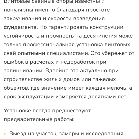
Винтовые свайные опоры известны и
Оплата
популярны именно благодаря простоте
Отзывы
закручивания и скорости возведения
Гарантии
фундамента. Но гарантировать конструкции
устойчивость и прочность на десятилетия может
Программа лояльности
только профессиональная установка винтовых
Вакансии
свай опытными специалистами. Это убережет от
ошибок в расчетах и недоработок при
Калькулятор ЖБ свай
завинчивании. Вдвойне это актуально при
строительстве жилых домов или тяжелых
Заказать звонок
объектов, где значение имеет каждая мелочь, а
срок эксплуатации измеряется десятками лет.
Установке всегда предшествуют
предварительные работы:
Выезд на участок, замеры и исследования