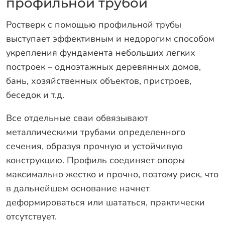
профильной трубой
Оплата
Отзывы
Ростверк с помощью профильной трубы
выступает эффективным и недорогим способом
Гарантии
укрепления фундамента небольших легких
Программа лояльности
построек – одноэтажных деревянных домов,
Вакансии
бань, хозяйственных объектов, пристроев,
беседок и т.д.
Калькулятор ЖБ свай
Все отдельные сваи обвязывают
Заказать звонок
металлическими трубами определенного
сечения, образуя прочную и устойчивую
конструкцию. Профиль соединяет опоры
максимально жестко и прочно, поэтому риск, что
в дальнейшем основание начнет
деформироваться или шататься, практически
отсутствует.