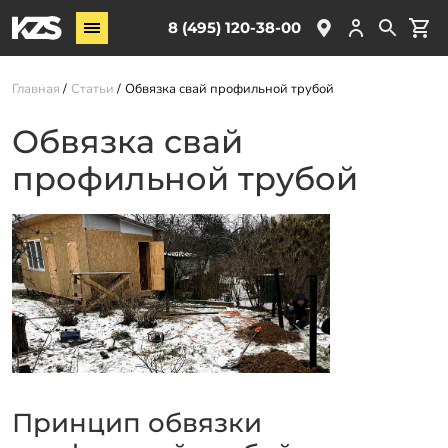
Винтовые сваи
8 (495) 120-38-00
ЖБ сваи
Главная
Статьи
Обвязка свай профильной трубой
Обвязка свай
Комплектующие
Обвязка свай
профильной трубой
Услуги
О компании
Акции
Новости
Партнёрам
Контакты
Доставка
Принцип обвязки