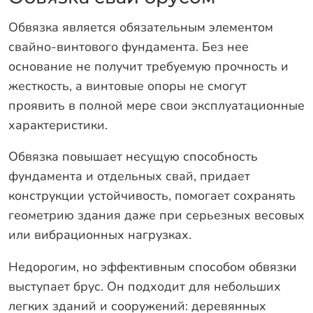
Оплата
Обвязка является обязательным элементом
Отзывы
свайно-винтового фундамента. Без нее
Гарантии
основание не получит требуемую прочность и
Программа лояльности
жесткость, а винтовые опоры не смогут
проявить в полной мере свои эксплуатационные
Вакансии
характеристики.
Калькулятор ЖБ свай
Обвязка повышает несущую способность
фундамента и отдельных свай, придает
Заказать звонок
конструкции устойчивость, помогает сохранять
геометрию здания даже при серьезных весовых
или вибрационных нагрузках.
Недорогим, но эффективным способом обвязки
выступает брус. Он подходит для небольших
легких зданий и сооружений: деревянных