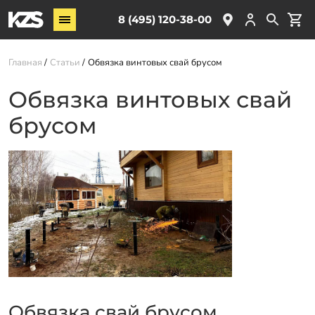
Винтовые сваи
8 (495) 120-38-00
ЖБ сваи
Главная
Статьи
Обвязка винтовых свай брусом
Обвязка свай
Комплектующие
Обвязка винтовых свай
брусом
Услуги
О компании
Акции
Новости
Партнёрам
Контакты
Доставка
Обвязка свай брусом