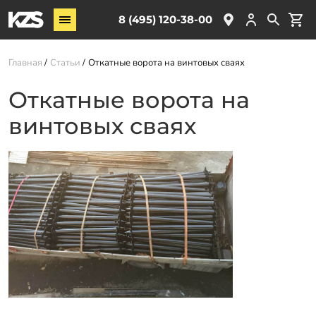
Винтовые сваи
8 (495) 120-38-00
ЖБ сваи
Главная
Статьи
Откатные ворота на винтовых сваях
Обвязка свай
Комплектующие
Откатные ворота на
винтовых сваях
Услуги
О компании
Акции
Новости
Партнёрам
Контакты
Доставка