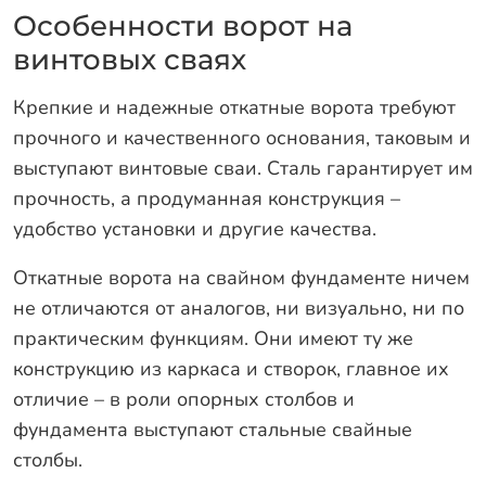
Оплата
Особенности ворот на
Отзывы
винтовых сваях
Гарантии
Крепкие и надежные откатные ворота требуют
Программа лояльности
прочного и качественного основания, таковым и
Вакансии
выступают винтовые сваи. Сталь гарантирует им
прочность, а продуманная конструкция –
удобство установки и другие качества.
Калькулятор ЖБ свай
Откатные ворота на свайном фундаменте ничем
Заказать звонок
не отличаются от аналогов, ни визуально, ни по
практическим функциям. Они имеют ту же
конструкцию из каркаса и створок, главное их
отличие – в роли опорных столбов и
фундамента выступают стальные свайные
столбы.