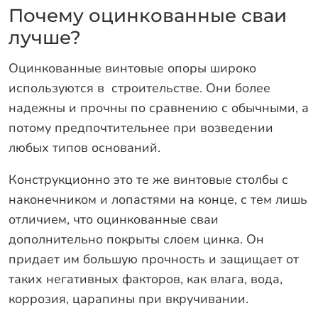
Оплата
Почему оцинкованные сваи
Отзывы
лучше?
Гарантии
Оцинкованные винтовые опоры широко
Программа лояльности
используются в строительстве. Они более
надежны и прочны по сравнению с обычными, а
Вакансии
потому предпочтительнее при возведении
любых типов оснований.
Калькулятор ЖБ свай
Конструкционно это те же винтовые столбы с
Заказать звонок
наконечником и лопастями на конце, с тем лишь
отличием, что оцинкованные сваи
дополнительно покрыты слоем цинка. Он
придает им большую прочность и защищает от
таких негативных факторов, как влага, вода,
коррозия, царапины при вкручивании.