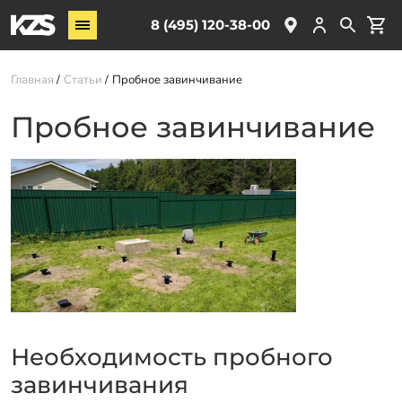
Винтовые сваи
8 (495) 120-38-00
ЖБ сваи
Главная
Статьи
Пробное завинчивание
Обвязка свай
Комплектующие
Пробное завинчивание
Услуги
О компании
Акции
Новости
Партнёрам
Контакты
Необходимость пробного
Доставка
завинчивания