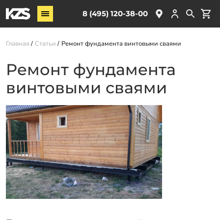
Винтовые сваи
8 (495) 120-38-00
ЖБ сваи
Главная
Статьи
Ремонт фундамента винтовыми сваями
Обвязка свай
Комплектующие
Ремонт фундамента
винтовыми сваями
Услуги
О компании
Акции
Новости
Партнёрам
Контакты
Доставка