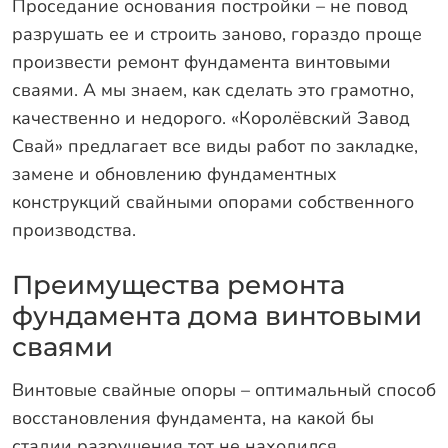
Оплата
Проседание основания постройки – не повод
разрушать ее и строить заново, гораздо проще
Отзывы
произвести ремонт фундамента винтовыми
Гарантии
сваями. А мы знаем, как сделать это грамотно,
Программа лояльности
качественно и недорого. «Королёвский Завод
Свай» предлагает все виды работ по закладке,
Вакансии
замене и обновлению фундаментных
конструкций свайными опорами собственного
Калькулятор ЖБ свай
производства.
Заказать звонок
Преимущества ремонта
фундамента дома винтовыми
сваями
Винтовые свайные опоры – оптимальный способ
восстановления фундамента, на какой бы
стадии разрушения тот не находился.