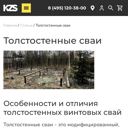
Винтовые сваи
8 (495) 120-38-00
ЖБ сваи
Главная
Статьи
Толстостенные сваи
Обвязка свай
Комплектующие
Толстостенные сваи
Услуги
О компании
Акции
Новости
Партнёрам
Особенности и отличия
Контакты
толстостенных винтовых свай
Доставка
Толстостенные сваи - это модифицированный,