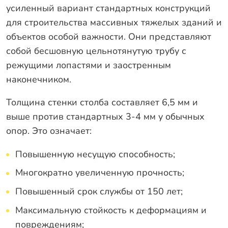
Оплата
усиленный вариант стандартных конструкций
Отзывы
для строительства массивных тяжелых зданий и
объектов особой важности. Они представляют
Гарантии
собой бесшовную цельнотянутую трубу с
Программа лояльности
режущими лопастями и заостренным
Вакансии
наконечником.
Толщина стенки столба составляет 6,5 мм и
Калькулятор ЖБ свай
выше против стандартных 3-4 мм у обычных
Заказать звонок
опор. Это означает:
Повышенную несущую способность;
Многократно увеличенную прочность;
Повышенный срок службы от 150 лет;
Максимальную стойкость к деформациям и
повреждениям;