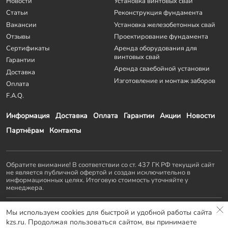
Новости
Установка винтовых свай
Статьи
Реконструкция фундамента
Вакансии
Установка железобетонных свай
Отзывы
Проектирование фундамента
Сертификаты
Аренда оборудования для
винтовых свай
Гарантии
Аренда сваебойной установки
Доставка
Изготовление и монтаж заборов
Оплата
F.A.Q.
Информация
Доставка
Оплата
Гарантии
Акции
Новости
Партнёрам
Контакты
Обратите внимание! В соответствии со ст. 437 ГК РФ текущий сайт
не является публичной офертой и создан исключительно в
информационных целях. Итоговую стоимость уточняйте у
менеджера.
Остальные проекты
KZS GROUP
:
Мы используем cookies для быстрой и удобной работы сайта
Домостроение
Заборы и ворота
Септики
Террасы
kzs.ru. Продолжая пользоваться сайтом, вы принимаете