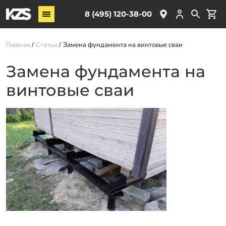
Винтовые сваи
8 (495) 120-38-00
ЖБ сваи
Главная
Статьи
Замена фундамента на винтовые сваи
Обвязка свай
Комплектующие
Замена фундамента на
винтовые сваи
Услуги
О компании
Акции
Новости
Партнёрам
Контакты
Доставка