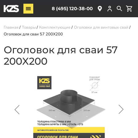
Винтовые сваи
8 (495) 120-38-00
ЖБ сваи
Главная
Товары
Комплектующие
Оголовки для винтовых свай
Обвязка свай
Оголовок для сваи 57 200X200
Комплектующие
Оголовок для сваи 57
200X200
Услуги
О компании
Акции
Новости
Партнёрам
Контакты
Доставка