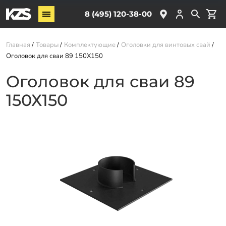
Винтовые сваи
8 (495) 120-38-00
ЖБ сваи
Главная
Товары
Комплектующие
Оголовки для винтовых свай
Обвязка свай
Оголовок для сваи 89 150Х150
Комплектующие
Оголовок для сваи 89
150Х150
Услуги
О компании
Акции
Новости
Партнёрам
Контакты
Доставка