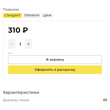
Оплата
Отзывы
Покрытие
СТАНДАРТ
ПРЕМИУМ
ЦИНК
Гарантии
Программа лояльности
310 ₽
Вакансии
Калькулятор ЖБ свай
шт
В корзину
Заказать звонок
Оформить в рассрочку
Характеристики
Диаметр ствола
89