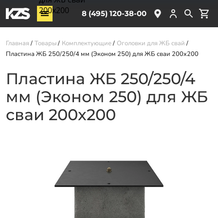
200x200
Винтовые сваи
8 (495) 120-38-00
ЖБ сваи
Главная
Товары
Комплектующие
Оголовки для ЖБ свай
Обвязка свай
Пластина ЖБ 250/250/4 мм (Эконом 250) для ЖБ сваи 200x200
Комплектующие
Пластина ЖБ 250/250/4
мм (Эконом 250) для ЖБ
Услуги
О компании
сваи 200x200
Акции
Новости
Партнёрам
Контакты
Доставка