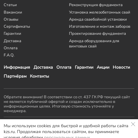
Статьи
Реконструкция фундамента
Вакансии
Установка железобетонных свай
Отзывы
Аренда сваебойной установки
Сертификаты
Изготовление и монтаж заборов
Гарантии
Проектирование фундамента
Доставка
Аренда оборудования для
винтовых свай
Оплата
F.A.Q.
Информация
Доставка
Оплата
Гарантии
Акции
Новости
Партнёрам
Контакты
Обратите внимание! В соответствии со ст. 437 ГК РФ текущий сайт
не является публичной офертой и создан исключительно в
информационных целях. Итоговую стоимость уточняйте у
менеджера.
Остальные проекты
KZS GROUP
:
Мы используем cookies для быстрой и удобной работы сайта
Домостроение
Заборы и ворота
Септики
Террасы
kzs.ru. Продолжая пользоваться сайтом, вы принимаете
Мебель LOFT
условия обработки
персональных данных