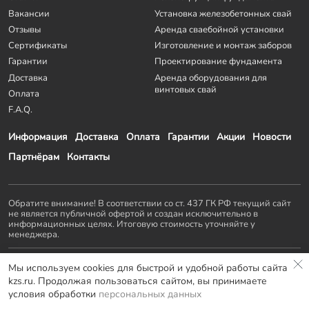
Вакансии
Установка железобетонных свай
Отзывы
Аренда сваебойной установки
Сертификаты
Изготовление и монтаж заборов
Гарантии
Проектирование фундамента
Доставка
Аренда оборудования для
винтовых свай
Оплата
F.A.Q.
Информация
Доставка
Оплата
Гарантии
Акции
Новости
Партнёрам
Контакты
Обратите внимание! В соответствии со ст. 437 ГК РФ текущий сайт
не является публичной офертой и создан исключительно в
информационных целях. Итоговую стоимость уточняйте у
менеджера.
Остальные проекты
KZS GROUP
:
Мы используем cookies для быстрой и удобной работы сайта
Домостроение
Заборы и ворота
Септики
Террасы
kzs.ru. Продолжая пользоваться сайтом, вы принимаете
Мебель LOFT
условия обработки
персональных данных