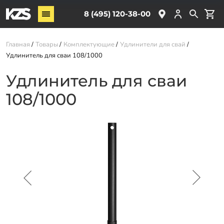
Винтовые сваи
8 (495) 120-38-00
ЖБ сваи
Главная
Товары
Комплектующие
Удлинители для свай
Обвязка свай
Удлинитель для сваи 108/1000
Комплектующие
Удлинитель для сваи
108/1000
Услуги
О компании
Акции
Новости
Партнёрам
Контакты
Доставка