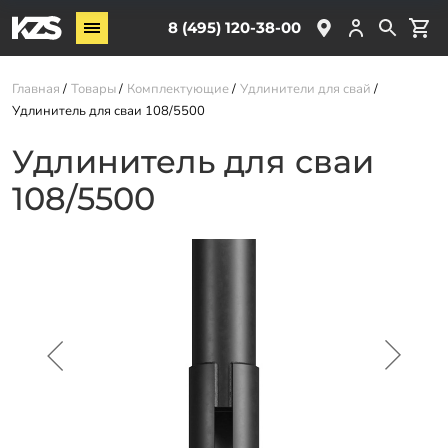
Винтовые сваи
8 (495) 120-38-00
ЖБ сваи
Главная
Товары
Комплектующие
Удлинители для свай
Обвязка свай
Удлинитель для сваи 108/5500
Комплектующие
Удлинитель для сваи
108/5500
Услуги
О компании
Акции
Новости
Партнёрам
Контакты
Доставка