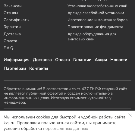
Вакансии
Установка железобетонных свай
Отзывы
Аренда сваебойной установки
Сертификаты
Изготовление и монтаж заборов
Гарантии
Проектирование фундамента
Доставка
Аренда оборудования для
винтовых свай
Оплата
F.A.Q.
Информация
Доставка
Оплата
Гарантии
Акции
Новости
Партнёрам
Контакты
Обратите внимание! В соответствии со ст. 437 ГК РФ текущий сайт
не является публичной офертой и создан исключительно в
информационных целях. Итоговую стоимость уточняйте у
менеджера.
Остальные проекты
KZS GROUP
:
Мы используем cookies для быстрой и удобной работы сайта
Домостроение
Заборы и ворота
Септики
Террасы
kzs.ru. Продолжая пользоваться сайтом, вы принимаете
Мебель LOFT
условия обработки
персональных данных