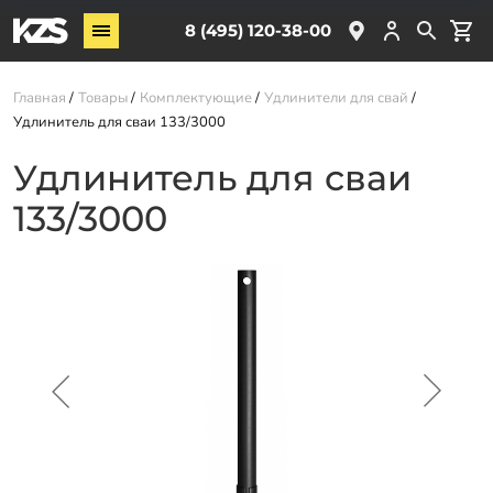
Винтовые сваи
8 (495) 120-38-00
ЖБ сваи
Главная
Товары
Комплектующие
Удлинители для свай
Обвязка свай
Удлинитель для сваи 133/3000
Комплектующие
Удлинитель для сваи
133/3000
Услуги
О компании
Акции
Новости
Партнёрам
Контакты
Доставка