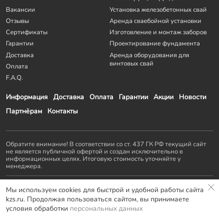
Вакансии
Установка железобетонных свай
Отзывы
Аренда сваебойной установки
Сертификаты
Изготовление и монтаж заборов
Гарантии
Проектирование фундамента
Доставка
Аренда оборудования для
винтовых свай
Оплата
F.A.Q.
Информация
Доставка
Оплата
Гарантии
Акции
Новости
Партнёрам
Контакты
Обратите внимание! В соответствии со ст. 437 ГК РФ текущий сайт
не является публичной офертой и создан исключительно в
информационных целях. Итоговую стоимость уточняйте у
менеджера.
Остальные проекты
KZS GROUP
:
Мы используем cookies для быстрой и удобной работы сайта
Домостроение
Заборы и ворота
Септики
Террасы
kzs.ru. Продолжая пользоваться сайтом, вы принимаете
Мебель LOFT
условия обработки
персональных данных