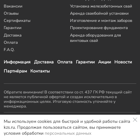
Вакансии
Установка железобетонных свай
Отзывы
Аренда сваебойной установки
Сертификаты
Изготовление и монтаж заборов
Гарантии
Проектирование фундамента
Доставка
Аренда оборудования для
винтовых свай
Оплата
F.A.Q.
Информация
Доставка
Оплата
Гарантии
Акции
Новости
Партнёрам
Контакты
Обратите внимание! В соответствии со ст. 437 ГК РФ текущий сайт
не является публичной офертой и создан исключительно в
информационных целях. Итоговую стоимость уточняйте у
менеджера.
Остальные проекты
KZS GROUP
:
Мы используем cookies для быстрой и удобной работы сайта
Домостроение
Заборы и ворота
Септики
Террасы
kzs.ru. Продолжая пользоваться сайтом, вы принимаете
Мебель LOFT
условия обработки
персональных данных