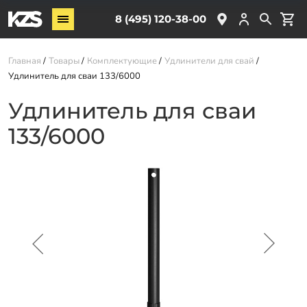
Винтовые сваи
8 (495) 120-38-00
ЖБ сваи
Главная
Товары
Комплектующие
Удлинители для свай
Обвязка свай
Удлинитель для сваи 133/6000
Комплектующие
Удлинитель для сваи
133/6000
Услуги
О компании
Акции
Новости
Партнёрам
Контакты
Доставка