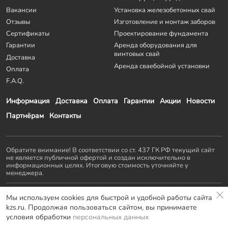
Вакансии
Установка железобетонных свай
Отзывы
Изготовление и монтаж заборов
Сертификаты
Проектирование фундамента
Гарантии
Аренда оборудования для
винтовых свай
Доставка
Аренда сваебойной установки
Оплата
F.A.Q.
Информация
Доставка
Оплата
Гарантии
Акции
Новости
Партнёрам
Контакты
Обратите внимание! В соответствии со ст. 437 ГК РФ текущий сайт
не является публичной офертой и создан исключительно в
информационных целях. Итоговую стоимость уточняйте у
менеджера.
Остальные проекты
KZS GROUP
:
Мы используем cookies для быстрой и удобной работы сайта
Домостроение
Заборы и ворота
Септики
Террасы
kzs.ru. Продолжая пользоваться сайтом, вы принимаете
Мебель LOFT
условия обработки
персональных данных