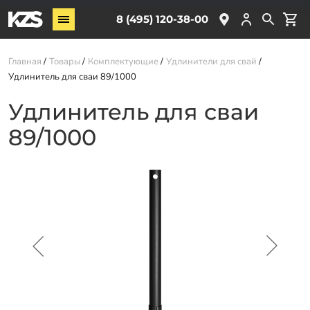
Винтовые сваи
8 (495) 120-38-00
ЖБ сваи
Главная
Товары
Комплектующие
Удлинители для свай
Обвязка свай
Удлинитель для сваи 89/1000
Комплектующие
Удлинитель для сваи
89/1000
Услуги
О компании
Акции
Новости
Партнёрам
Контакты
Доставка