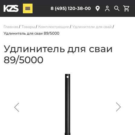
Винтовые сваи
8 (495) 120-38-00
ЖБ сваи
Главная
Товары
Комплектующие
Удлинители для свай
Обвязка свай
Удлинитель для сваи 89/5000
Комплектующие
Удлинитель для сваи
89/5000
Услуги
О компании
Акции
Новости
Партнёрам
Контакты
Доставка