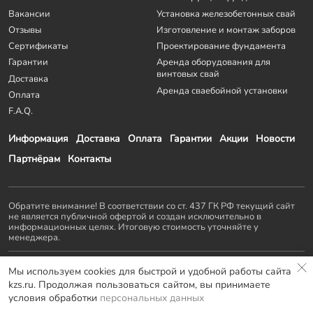
Вакансии
Установка железобетонных свай
Отзывы
Изготовление и монтаж заборов
Сертификаты
Проектирование фундамента
Гарантии
Аренда оборудования для
винтовых свай
Доставка
Аренда сваебойной установки
Оплата
F.A.Q.
Информация
Доставка
Оплата
Гарантии
Акции
Новости
Партнёрам
Контакты
Обратите внимание! В соответствии со ст. 437 ГК РФ текущий сайт
не является публичной офертой и создан исключительно в
информационных целях. Итоговую стоимость уточняйте у
менеджера.
Остальные проекты
KZS GROUP
:
Мы используем cookies для быстрой и удобной работы сайта
Домостроение
Заборы и ворота
Септики
Террасы
kzs.ru. Продолжая пользоваться сайтом, вы принимаете
Мебель LOFT
условия обработки
персональных данных