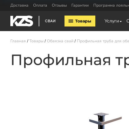
Доставка
Оплата
Отзывы
Гарантии
Программа лояль
Винтовые сваи
ЖБ сваи
Услуги
Товары
Винтовые сваи 57мм
ЖБ сваи 150х15
Винтовые сваи 76мм
ЖБ сваи 200х20
Винтовые сваи 89мм
Обвязка свай
Главная
Товары
Обвязка свай
Профильная труба для обв
Винтовые сваи 108мм
Двутавровая бал
Винтовые сваи 133мм
Профильная тр
свай
Винтовые сваи 159мм
Пластины для св
Винтовые сваи 219мм
Профильная труб
Винтовые сваи 325мм
Уголок для обвяз
Сваи шурупы
Швеллер для обв
Калькулятор ЖБ свай
Заказать звонок