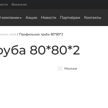
ности
Вакансии
Комплектующие
О компании
Акции
Новости
Партнёрам
Контакты
0
Оголовки для винтовых свай
0
Оголовки для ЖБ свай
Удлинители для свай
язки свай
Профильная труба 80*80*2
ка для обвязки
уба 80*80*2
ай
а для обвязки свай
ки свай
Монтаж
язки свай