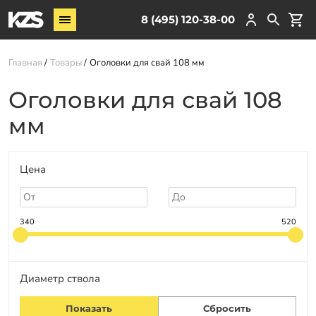
Винтовые сваи
8 (495) 120-38-00
ЖБ сваи
Главная
Товары
Оголовки для свай 108 мм
Обвязка свай
Комплектующие
Оголовки для свай 108
мм
Услуги
О компании
Цена
Акции
Новости
340
520
Партнёрам
Контакты
Диаметр ствола
Доставка