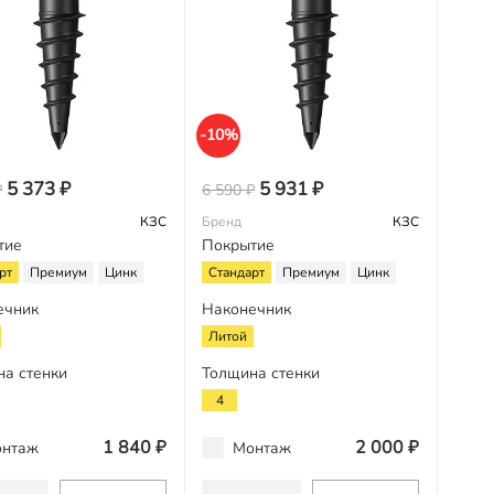
-10%
5 373 ₽
5 931 ₽
₽
6 590 ₽
КЗС
Бренд
КЗС
тие
Покрытие
рт
Премиум
Цинк
Стандарт
Премиум
Цинк
ечник
Наконечник
Литой
на стенки
Толщина стенки
4
1 840 ₽
2 000 ₽
нтаж
Монтаж