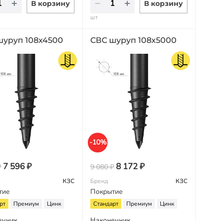
В корзину
В корзину
шт
шуруп 108х4500
СВС шуруп 108х5000
-10%
7 596 ₽
8 172 ₽
₽
9 080 ₽
КЗС
Бренд
КЗС
тие
Покрытие
рт
Премиум
Цинк
Стандарт
Премиум
Цинк
ечник
Наконечник