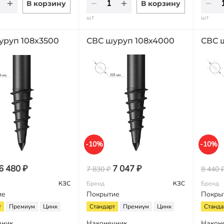
В корзину
В корзину
шт
шт
уруп 108х3500
СВС шуруп 108х4000
СВС 
-10%
-10%
6 480 ₽
7 047 ₽
7 830 ₽
8 440 
КЗС
Бренд
КЗС
Бренд
ие
Покрытие
Покры
т
Премиум
Цинк
Стандарт
Премиум
Цинк
Станда
чник
Наконечник
Након