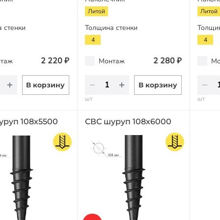
Литой
Литой
 стенки
Толщина стенки
Толщи
4
4
2 220 ₽
2 280 ₽
таж
Монтаж
Мо
В корзину
В корзину
шт
шт
уруп 108х5500
СВС шуруп 108х6000