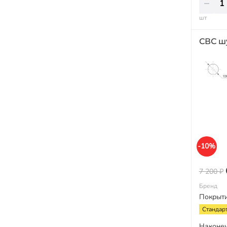
шт
СВС ш
-10%
7 200 ₽
Бренд
Покрыт
Стандар
Наконе