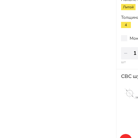
Литой
Толщина
4
Мон
шт
СВС ш