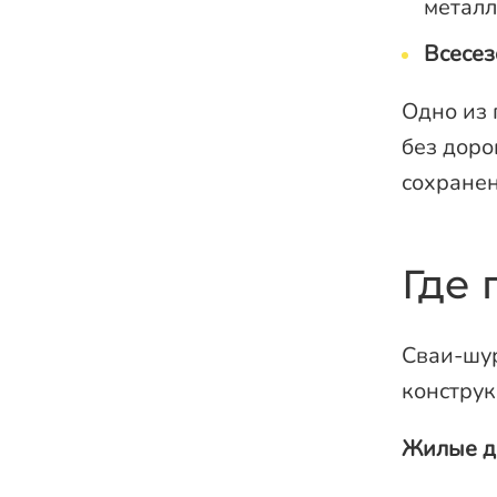
металл
Всесе
Одно из 
без доро
сохранен
Где
Сваи-шу
конструк
Жилые д