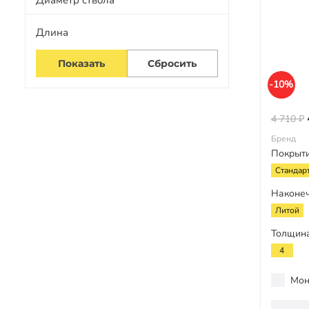
Диаметр ствола
Длина
-10%
4 710 ₽
Бренд
Покрыт
Стандар
Наконе
Литой
Толщина
4
Мон