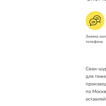
Заявка онл
телефону
Сваи-шур
для тяже
производ
по Москв
оставляй