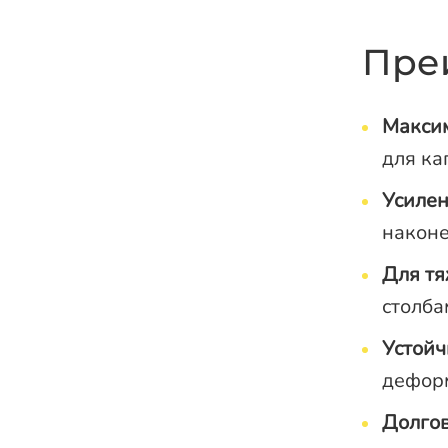
Пре
Максим
для ка
Усилен
након
Для тя
столба
Устойч
дефор
Долгов