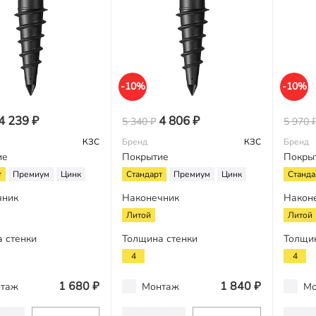
-10%
-10%
4 239 ₽
4 806 ₽
5 340 ₽
5 970 
КЗС
Бренд
КЗС
Бренд
ие
Покрытие
Покры
т
Премиум
Цинк
Стандарт
Премиум
Цинк
Станда
чник
Наконечник
Након
Литой
Литой
 стенки
Толщина стенки
Толщи
4
4
1 680 ₽
1 840 ₽
таж
Монтаж
Мо