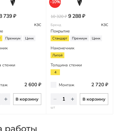
-10%
8 739 ₽
9 288 ₽
10 320 ₽
КЗС
Бренд
КЗС
ие
Покрытие
т
Премиум
Цинк
Стандарт
Премиум
Цинк
чник
Наконечник
Литой
 стенки
Толщина стенки
4
2 600 ₽
2 720 ₽
таж
Монтаж
В корзину
В корзину
шт
а работы