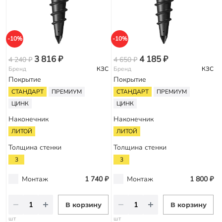
-10%
-10%
-
3 816 ₽
4 185 ₽
4 240 ₽
4 650 ₽
5
Бренд
КЗС
Бренд
КЗС
Покрытие
Покрытие
СТАНДАРТ
ПРЕМИУМ
СТАНДАРТ
ПРЕМИУМ
ЦИНК
ЦИНК
Наконечник
Наконечник
ЛИТОЙ
ЛИТОЙ
Толщина стенки
Толщина стенки
3
3
Монтаж
1 740 ₽
Монтаж
1 800 ₽
В корзину
В корзину
шт
шт