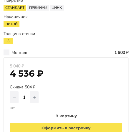
Оплата
Покрытие
СТАНДАРТ
ПРЕМИУМ
ЦИНК
Отзывы
Наконечник
Гарантии
ЛИТОЙ
Программа лояльности
Толщина стенки
3
Вакансии
Монтаж
1 900 ₽
Калькулятор ЖБ свай
5 040 ₽
4 536 ₽
Заказать звонок
Скидка 504 ₽
шт
В корзину
Оформить в рассрочку