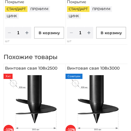
Покрытие
Покрытие
СТАНДАРТ
ПРЕМИУМ
СТАНДАРТ
ПРЕМИУМ
ЦИНК
ЦИНК
В корзину
В корзину
шт
шт
Похожие товары
Винтовая свая 108х2500
Винтовая свая 108х3000
Хит
Советуем
-10%
-10%
-