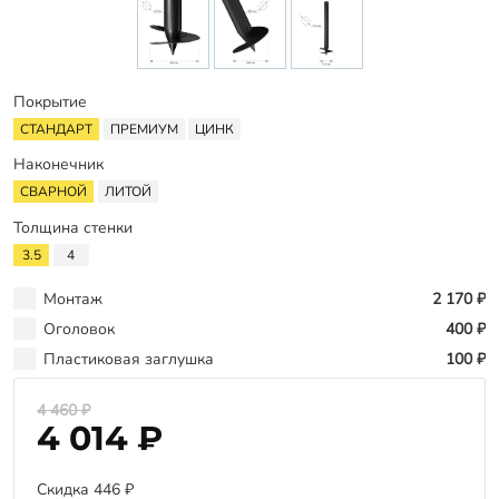
Оплата
Отзывы
Гарантии
Покрытие
Программа лояльности
СТАНДАРТ
ПРЕМИУМ
ЦИНК
Наконечник
Вакансии
СВАРНОЙ
ЛИТОЙ
Толщина стенки
Калькулятор ЖБ свай
3.5
4
Заказать звонок
Монтаж
2 170 ₽
Оголовок
400 ₽
Пластиковая заглушка
100 ₽
4 460 ₽
4 014 ₽
Скидка 446 ₽