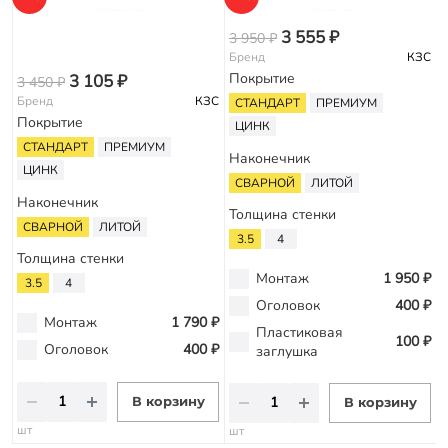
3 555 ₽
3 950 ₽
4
Бренд
КЗС
Покрытие
3 105 ₽
3 450 ₽
Бренд
КЗС
СТАНДАРТ
ПРЕМИУМ
Покрытие
ЦИНК
СТАНДАРТ
ПРЕМИУМ
Наконечник
ЦИНК
СВАРНОЙ
ЛИТОЙ
Наконечник
Толщина стенки
СВАРНОЙ
ЛИТОЙ
3.5
4
Толщина стенки
Монтаж
1 950 ₽
3.5
4
Оголовок
400 ₽
Монтаж
1 790 ₽
Пластиковая
100 ₽
Оголовок
400 ₽
заглушка
В корзину
В корзину
шт
шт