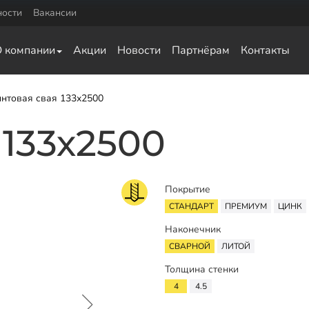
ности
Вакансии
Комплектующие
О компании
Акции
Новости
Партнёрам
Контакты
0
Оголовки для винтовых свай
0
Оголовки для ЖБ свай
Удлинители для свай
нтовая свая 133х2500
ка для обвязки
 133х2500
ай
а для обвязки свай
ки свай
Покрытие
язки свай
СТАНДАРТ
ПРЕМИУМ
ЦИНК
Наконечник
СВАРНОЙ
ЛИТОЙ
Толщина стенки
4
4.5