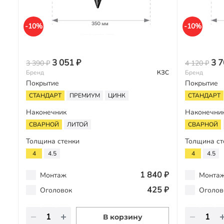
-10%
-10%
3 051 ₽
3 7
3 390 ₽
4 120 ₽
Бренд
КЗС
Бренд
Покрытие
Покрытие
СТАНДАРТ
ПРЕМИУМ
ЦИНК
СТАНДАРТ
Наконечник
Наконечни
СВАРНОЙ
ЛИТОЙ
СВАРНОЙ
Толщина стенки
Толщина ст
4
4.5
4
4.5
1 840 ₽
Монтаж
Монта
425 ₽
Оголовок
Оголов
В корзину