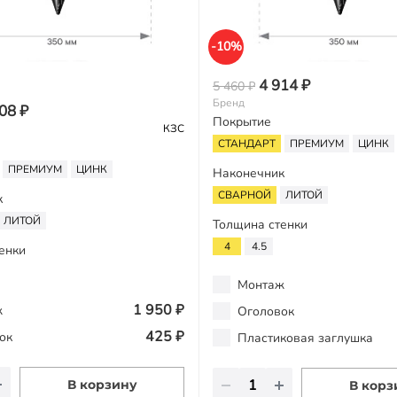
-10%
4 914 ₽
5 460 ₽
Бренд
08 ₽
Покрытие
КЗС
СТАНДАРТ
ПРЕМИУМ
ЦИНК
ПРЕМИУМ
ЦИНК
Наконечник
СВАРНОЙ
ЛИТОЙ
к
ЛИТОЙ
Толщина стенки
4
4.5
енки
Монтаж
1 950 ₽
ж
Оголовок
425 ₽
ок
Пластиковая заглушка
В корзину
В корз