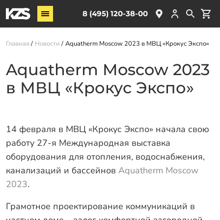
Винтовые сваи
8 (495) 120-38-00
ЖБ сваи
Главная
Новости
Aquatherm Moscow 2023 в МВЦ «Крокус Экспо»
Обвязка свай
Комплектующие
Aquatherm Moscow 2023
в МВЦ «Крокус Экспо»
Услуги
О компании
Акции
14 февраля в МВЦ «Крокус Экспо» начала свою
работу 27-я Международная выставка
Новости
оборудования для отопления, водоснабжения,
Партнёрам
канализаций и бассейнов
Aquatherm Moscow
Контакты
2023
.
Доставка
Грамотное проектирование коммуникаций в