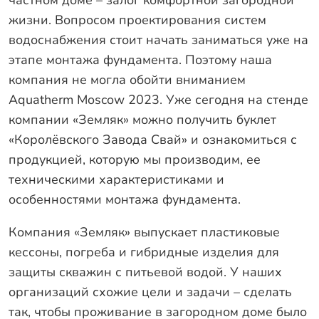
частном доме – залог комфортной загородной
Оплата
жизни. Вопросом проектирования систем
Отзывы
водоснабжения стоит начать заниматься уже на
Гарантии
этапе монтажа фундамента. Поэтому наша
компания не могла обойти вниманием
Программа лояльности
Aquatherm Moscow 2023. Уже сегодня на стенде
Вакансии
компании «Земляк» можно получить буклет
«Королёвского Завода Свай» и ознакомиться с
Калькулятор ЖБ свай
продукцией, которую мы производим, ее
техническими характеристиками и
Заказать звонок
особенностями монтажа фундамента.
Компания «Земляк» выпускает пластиковые
кессоны, погреба и гибридные изделия для
защиты скважин с питьевой водой. У наших
организаций схожие цели и задачи – сделать
так, чтобы проживание в загородном доме было