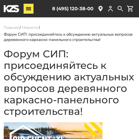
Винтовые сваи
8 (495) 120-38-00
ЖБ сваи
Главная
Новости
Обвязка свай
Форум СИП: присоединяйтесь к обсуждению актуальных вопросов
Комплектующие
деревянного каркасно-панельного строительства!
Форум СИП:
Услуги
присоединяйтесь к
О компании
обсуждению актуальных
Акции
вопросов деревянного
Новости
каркасно-панельного
Партнёрам
строительства!
Контакты
Доставка