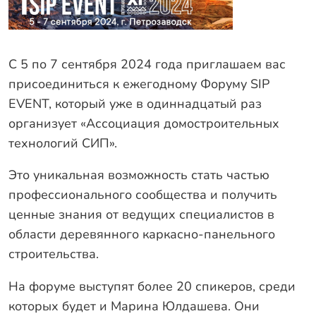
Оплата
Отзывы
Гарантии
С 5 по 7 сентября 2024 года приглашаем вас
Программа лояльности
присоединиться к ежегодному Форуму SIP
EVENT, который уже в одиннадцатый раз
Вакансии
организует «Ассоциация домостроительных
технологий СИП».
Калькулятор ЖБ свай
Это уникальная возможность стать частью
Заказать звонок
профессионального сообщества и получить
ценные знания от ведущих специалистов в
области деревянного каркасно-панельного
строительства.
На форуме выступят более 20 спикеров, среди
которых будет и Марина Юлдашева. Они