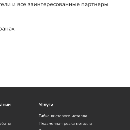
ели и все заинтересованные партнеры
рана».
пании
Услуги
Гибка листового металла
аботы
Плазменная резка металла