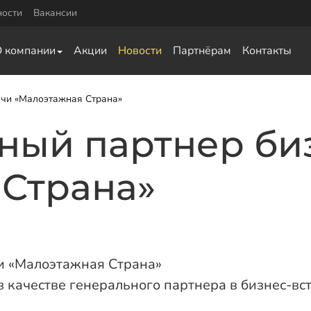
ности
Вакансии
Комплектующие
О компании
Акции
Новости
Партнёрам
Контакты
0
Оголовки для винтовых свай
0
Оголовки для ЖБ свай
Удлинители для свай
ечи «Малоэтажная Страна»
ка для обвязки
ьный партнер би
ай
а для обвязки свай
 Страна»
ки свай
язки свай
чи «Малоэтажная Страна»
в качестве генерального партнера в бизнес-вс