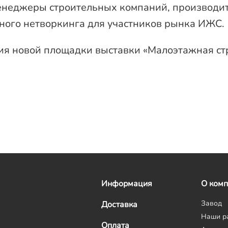
енеджеры строительных компаний, производит
вного нетворкинга для участников рынка ИЖС.
ия новой площадки выставки «Малоэтажная ст
Информация
О ком
Завод
Доставка
Наши р
Оплата