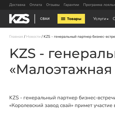
Доставка
Оплата
Отзывы
Гарантии
Программа лояль
Винтовые сваи
ЖБ сваи
Услуги
Товары
Винтовые сваи 57мм
ЖБ сваи 150х15
Винтовые сваи 76мм
ЖБ сваи 200х20
Винтовые сваи 89мм
Обвязка свай
Главная
Новости
KZS - генеральный партнер бизнес-встр
Винтовые сваи 108мм
Двутавровая бал
Винтовые сваи 133мм
KZS - генерал
свай
Винтовые сваи 159мм
Пластины для св
Винтовые сваи 219мм
Профильная труб
«Малоэтажная
Винтовые сваи 325мм
Уголок для обвяз
Сваи шурупы
Швеллер для обв
Калькулятор ЖБ свай
Заказать звонок
KZS - генеральный партнер бизнес-встре
«Королевский завод свай» примет участие 