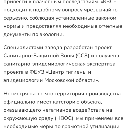
Оплата
привести к плачевным последствиям. «КЗС»
подходит к подобному вопросу чрезвычайно
Отзывы
серьезно, соблюдая установленные законом
Гарантии
нормы и предоставляя необходимые отчетные
Программа лояльности
документы по экологии.
Вакансии
Специалистами завода разработан проект
Санитарно-Защитной Зоны (ССЗ) и получена
Калькулятор ЖБ свай
санитарно-эпидемиологическая экспертиза
проекта в ФБУЗ «Центр гигиены и
Заказать звонок
эпидемиологии Московской области».
Несмотря на то, что территория производства
официально имеет категорию объекта,
оказывающего негативное воздействие на
окружающую среду (НВОС), мы применяем все
необходимые меры по грамотной утилизации