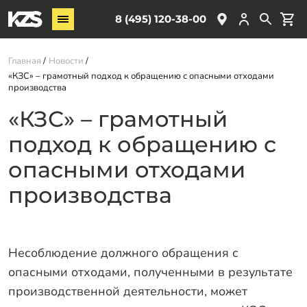
Винтовые сваи
8 (495) 120-38-00
ЖБ сваи
Главная
Новости
Обвязка свай
«КЗС» – грамотный подход к обращению с опасными отходами
Комплектующие
производства
«КЗС» – грамотный
Услуги
подход к обращению с
О компании
опасными отходами
Акции
производства
Новости
Партнёрам
Контакты
Несоблюдение должного обращения с
опасными отходами, полученными в результате
Доставка
производственной деятельности, может