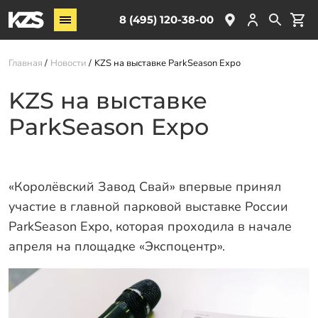
Винтовые сваи
8 (495) 120-38-00
ЖБ сваи
Главная
Новости
KZS на выставке ParkSeason Expo
Обвязка свай
Комплектующие
KZS на выставке
ParkSeason Expo
Услуги
О компании
Акции
«Королёвский Завод Свай» впервые принял
участие в главной парковой выставке России
Новости
ParkSeason Expo, которая проходила в начале
Партнёрам
апреля на площадке «Экспоцентр».
Контакты
Доставка