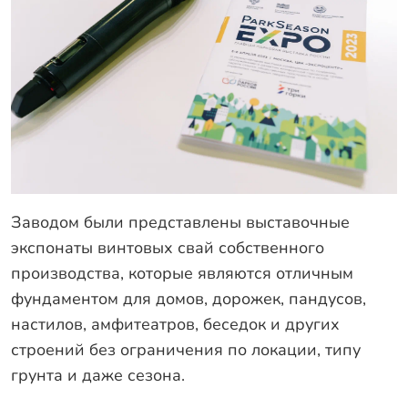
Оплата
Отзывы
Гарантии
Программа лояльности
Вакансии
Калькулятор ЖБ свай
Заводом были представлены выставочные
Заказать звонок
экспонаты винтовых свай собственного
производства, которые являются отличным
фундаментом для домов, дорожек, пандусов,
настилов, амфитеатров, беседок и других
строений без ограничения по локации, типу
грунта и даже сезона.