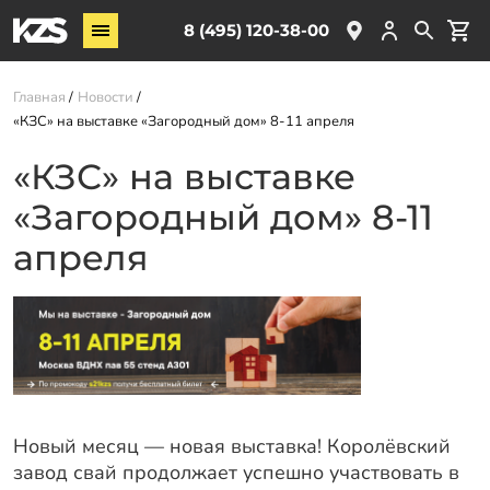
Винтовые сваи
8 (495) 120-38-00
ЖБ сваи
Главная
Новости
Обвязка свай
«КЗС» на выставке «Загородный дом» 8-11 апреля
Комплектующие
«КЗС» на выставке
«Загородный дом» 8-11
Услуги
О компании
апреля
Акции
Новости
Партнёрам
Контакты
Новый месяц — новая выставка! Королёвский
Доставка
завод свай продолжает успешно участвовать в