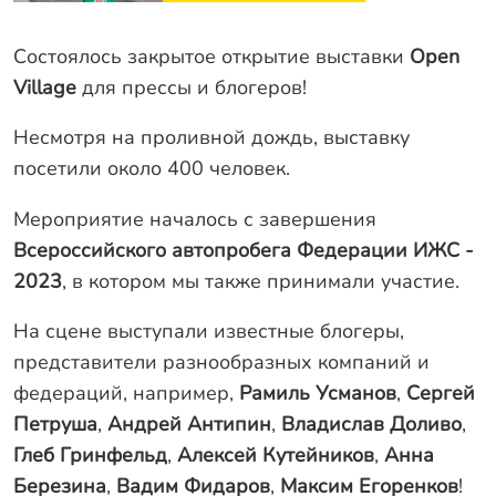
Оплата
Отзывы
Состоялось закрытое открытие выставки
Open
Гарантии
Village
для прессы и блогеров!
Программа лояльности
Несмотря на проливной дождь, выставку
посетили около 400 человек.
Вакансии
Мероприятие началось с завершения
Калькулятор ЖБ свай
Всероссийского автопробега Федерации ИЖС -
2023
, в котором мы также принимали участие.
Заказать звонок
На сцене выступали известные блогеры,
представители разнообразных компаний и
федераций, например,
Рамиль Усманов
,
Сергей
Петруша
,
Андрей Антипин
,
Владислав Доливо
,
Глеб Гринфельд
,
Алексей Кутейников
,
Анна
Березина
,
Вадим Фидаров
,
Максим Егоренков
!