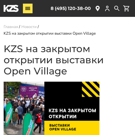
Винтовые сваи
8 (495) 120-38-00
ЖБ сваи
Главная
Новости
Обвязка свай
KZS на закрытом открытии выставки Open Village
Комплектующие
KZS на закрытом
открытии выставки
Услуги
О компании
Open Village
Акции
Новости
Партнёрам
Контакты
Доставка