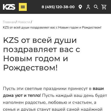
Винтовые сваи
8 (495) 120-38-00
ЖБ сваи
Главная
Новости
Обвязка свай
KZS от всей души поздравляет вас с Новым годом и Рождеством!
Комплектующие
KZS от всей души
поздравляет вас с
Услуги
О компании
Новым годом и
Акции
Рождеством!
Новости
Партнёрам
Пусть эти светлые праздники принесут в
ваши
Контакты
дома уют и тепло
! Пусть каждый ваш день будет
наполнен радостью, любовью и счастьем, а
Доставка
семья и друзья станут вашей самой надёжной