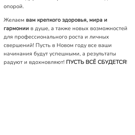
Оплата
опорой.
Отзывы
Желаем
вам крепкого здоровья, мира и
Гарантии
гармонии
в душе, а также новых возможностей
Программа лояльности
для профессионального роста и личных
свершений! Пусть в Новом году все ваши
Вакансии
начинания будут успешными, а результаты
радуют и вдохновляют!
ПУСТЬ ВСЁ СБУДЕТСЯ
!
Калькулятор ЖБ свай
Заказать звонок