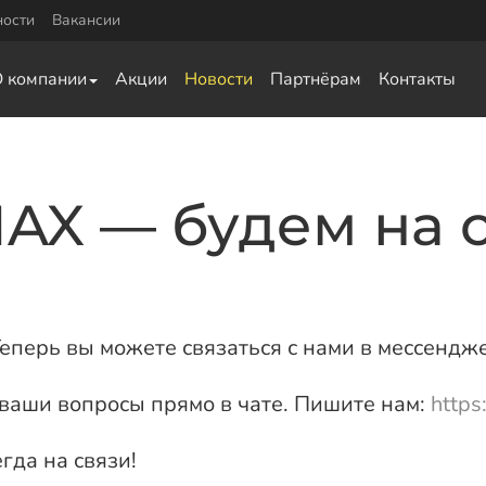
ности
Вакансии
Комплектующие
О компании
Акции
Новости
Партнёрам
Контакты
0
Оголовки для винтовых свай
0
Оголовки для ЖБ свай
Удлинители для свай
ка для обвязки
MAX — будем на с
ай
а для обвязки свай
ки свай
язки свай
еперь вы можете связаться с нами в мессендж
 ваши вопросы прямо в чате. Пишите нам:
https
гда на связи!