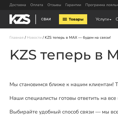
Доставка
Оплата
Отзывы
Гарантии
Программа лояль
Винтовые сваи
ЖБ сваи
Услуги
Товары
Винтовые сваи 57мм
ЖБ сваи 150х15
Винтовые сваи 76мм
ЖБ сваи 200х20
Винтовые сваи 89мм
Обвязка свай
Главная
Новости
KZS теперь в MAX — будем на связи!
Винтовые сваи 108мм
Двутавровая бал
Винтовые сваи 133мм
KZS теперь в 
свай
Винтовые сваи 159мм
Пластины для св
Винтовые сваи 219мм
Профильная труб
Винтовые сваи 325мм
Уголок для обвяз
Сваи шурупы
Швеллер для обв
Мы становимся ближе к нашим клиентам! Т
Калькулятор ЖБ свай
Заказать звонок
Наши специалисты готовы ответить на все
Выбирайте удобный способ связи — мы все