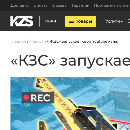
Доставка
Оплата
Отзывы
Гарантии
Программа лояль
Винтовые сваи
ЖБ сваи
Услуги
Товары
Винтовые сваи 57мм
ЖБ сваи 150х15
Винтовые сваи 76мм
ЖБ сваи 200х20
Винтовые сваи 89мм
Обвязка свай
Главная
Новости
«КЗС» запускает свой Youtube канал
Винтовые сваи 108мм
Двутавровая бал
Винтовые сваи 133мм
«КЗС» запускае
свай
Винтовые сваи 159мм
Пластины для св
Винтовые сваи 219мм
Профильная труб
Винтовые сваи 325мм
Уголок для обвяз
Сваи шурупы
Швеллер для обв
Калькулятор ЖБ свай
Заказать звонок