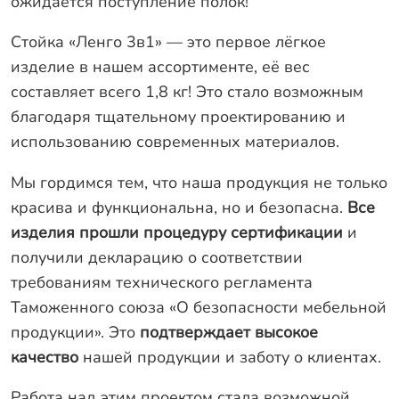
ожидается поступление полок!
Оплата
Отзывы
Стойка «Ленго 3в1» — это первое лёгкое
изделие в нашем ассортименте, её вес
Гарантии
составляет всего 1,8 кг! Это стало возможным
Программа лояльности
благодаря тщательному проектированию и
Вакансии
использованию современных материалов.
Мы гордимся тем, что наша продукция не только
Калькулятор ЖБ свай
красива и функциональна, но и безопасна.
Все
Заказать звонок
изделия прошли процедуру сертификации
и
получили декларацию о соответствии
требованиям технического регламента
Таможенного союза «О безопасности мебельной
продукции». Это
подтверждает высокое
качество
нашей продукции и заботу о клиентах.
Работа над этим проектом стала возможной