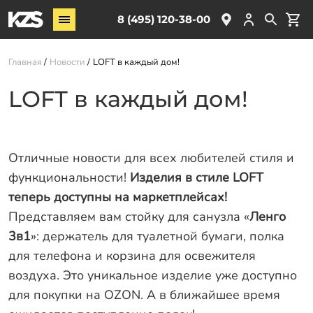
Винтовые сваи
8 (495) 120-38-00
ЖБ сваи
Главная
Новости
LOFT в каждый дом!
Обвязка свай
Комплектующие
LOFT в каждый дом!
Услуги
Отличные новости для всех любителей стиля и
О компании
функциональности!
Изделия в стиле LOFT
Акции
теперь доступны на маркетплейсах!
Новости
Представляем вам стойку для санузла «
Ленго
Партнёрам
3в1
»: держатель для туалетной бумаги, полка
Контакты
для телефона и корзина для освежителя
воздуха. Это уникальное изделие уже доступно
Доставка
для покупки на OZON. А в ближайшее время