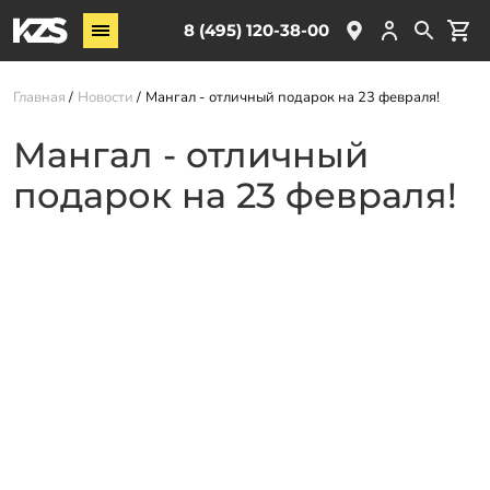
Винтовые сваи
8 (495) 120-38-00
ЖБ сваи
Главная
Новости
Мангал - отличный подарок на 23 февраля!
Обвязка свай
Комплектующие
Мангал - отличный
подарок на 23 февраля!
Услуги
О компании
Акции
Новости
Партнёрам
Контакты
Доставка