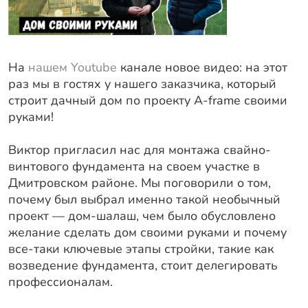
Оплата
Отзывы
Гарантии
На
нашем Youtube
канале новое видео: на этот
Программа лояльности
раз мы в гостях у нашего заказчика, который
строит дачный дом по проекту A-frame своими
Вакансии
руками!
Калькулятор ЖБ свай
Виктор пригласил нас для монтажа свайно-
винтового фундамента на своем участке в
Заказать звонок
Дмитровском районе. Мы поговорили о том,
почему был выбрал именно такой необычный
проект — дом-шалаш, чем было обусловлено
желание сделать дом своими руками и почему
все-таки ключевые этапы стройки, такие как
возведение фундамента, стоит делегировать
профессионалам.