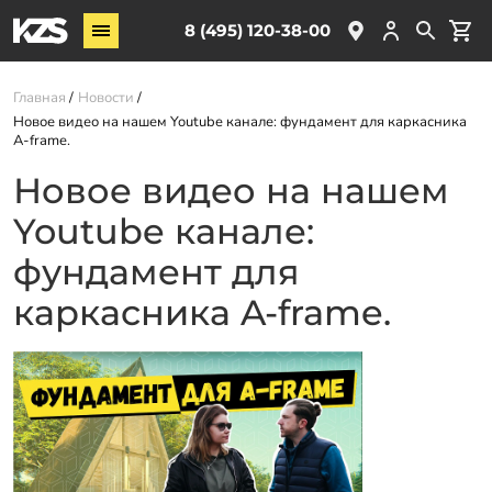
Винтовые сваи
8 (495) 120-38-00
ЖБ сваи
Главная
Новости
Обвязка свай
Новое видео на нашем Youtube канале: фундамент для каркасника
Комплектующие
A-frame.
Новое видео на нашем
Услуги
Youtube канале:
О компании
фундамент для
Акции
каркасника A-frame.
Новости
Партнёрам
Контакты
Доставка