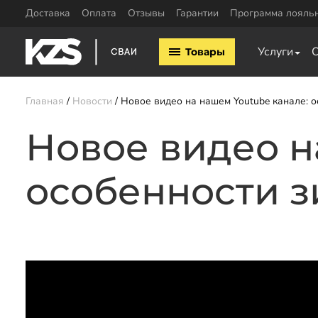
Доставка
Оплата
Отзывы
Гарантии
Программа лояль
Винтовые сваи
ЖБ сваи
Услуги
Товары
Винтовые сваи 57мм
ЖБ сваи 150х15
Винтовые сваи 76мм
ЖБ сваи 200х20
Винтовые сваи 89мм
Обвязка свай
Главная
Новости
Новое видео на нашем Youtube канале: 
Винтовые сваи 108мм
Двутавровая бал
Винтовые сваи 133мм
Новое видео н
свай
Винтовые сваи 159мм
Пластины для св
Винтовые сваи 219мм
Профильная труб
особенности з
Винтовые сваи 325мм
Уголок для обвяз
Сваи шурупы
Швеллер для обв
Калькулятор ЖБ свай
Заказать звонок