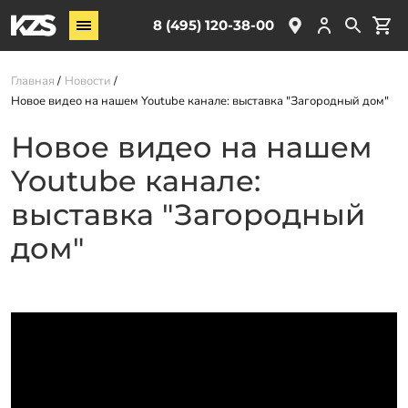
Винтовые сваи
8 (495) 120-38-00
ЖБ сваи
Главная
Новости
Обвязка свай
Новое видео на нашем Youtube канале: выставка "Загородный дом"
Комплектующие
Новое видео на нашем
Youtube канале:
Услуги
О компании
выставка "Загородный
Акции
дом"
Новости
Партнёрам
Контакты
Доставка