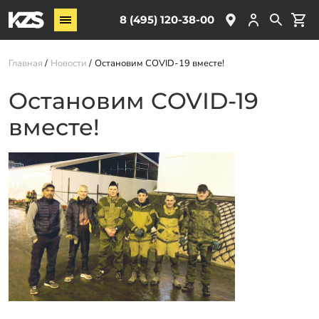
Винтовые сваи
8 (495) 120-38-00
ЖБ сваи
Главная
Новости
Остановим COVID-19 вместе!
Обвязка свай
Комплектующие
Остановим COVID-19
вместе!
Услуги
О компании
Акции
Новости
Партнёрам
Контакты
Доставка