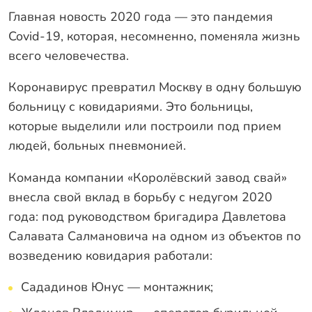
Оплата
Главная новость 2020 года — это пандемия
Отзывы
Covid-19, которая, несомненно, поменяла жизнь
Гарантии
всего человечества.
Программа лояльности
Коронавирус превратил Москву в одну большую
Вакансии
больницу с ковидариями. Это больницы,
которые выделили или построили под прием
людей, больных пневмонией.
Калькулятор ЖБ свай
Команда компании «Королёвский завод свай»
Заказать звонок
внесла свой вклад в борьбу с недугом 2020
года: под руководством бригадира Давлетова
Салавата Салмановича на одном из объектов по
возведению ковидария работали:
Сададинов Юнус — монтажник;