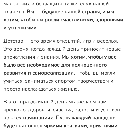
Оплата
маленьких и беззащитных жителях нашей
Отзывы
планеты.
Вы — будущее нашей страны, и мы
хотим, чтобы вы росли счастливыми, здоровыми
Гарантии
и успешными
.
Программа лояльности
Детство — это время открытий, игр и веселья.
Вакансии
Это время, когда каждый день приносит новые
впечатления и знания.
Мы хотим, чтобы у вас
Калькулятор ЖБ свай
было всё необходимое для полноценного
развития и самореализации
. Чтобы вы могли
Заказать звонок
учиться, заниматься спортом, творчеством и
просто наслаждаться жизнью.
В этот праздничный день мы желаем вам
крепкого здоровья, счастья, радости и успехов
во всех начинаниях.
Пусть каждый ваш день
будет наполнен яркими красками, приятными