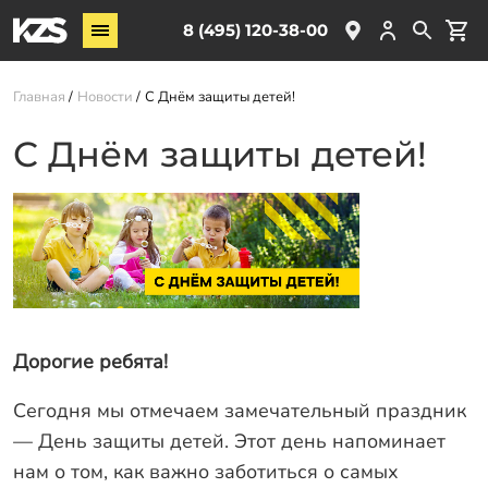
Винтовые сваи
8 (495) 120-38-00
ЖБ сваи
Главная
Новости
С Днём защиты детей!
Обвязка свай
Комплектующие
С Днём защиты детей!
Услуги
О компании
Акции
Новости
Партнёрам
Дорогие ребята!
Контакты
Сегодня мы отмечаем замечательный праздник
— День защиты детей. Этот день напоминает
Доставка
нам о том, как важно заботиться о самых