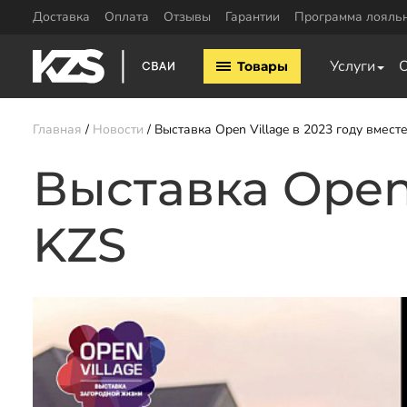
Доставка
Оплата
Отзывы
Гарантии
Программа лояль
Винтовые сваи
ЖБ сваи
Услуги
Товары
Винтовые сваи 57мм
ЖБ сваи 150х15
Винтовые сваи 76мм
ЖБ сваи 200х20
Винтовые сваи 89мм
Обвязка свай
Главная
Новости
Выставка Open Village в 2023 году вмест
Винтовые сваи 108мм
Двутавровая бал
Винтовые сваи 133мм
Выставка Open 
свай
Винтовые сваи 159мм
Пластины для св
Винтовые сваи 219мм
Профильная труб
KZS
Винтовые сваи 325мм
Уголок для обвяз
Сваи шурупы
Швеллер для обв
Калькулятор ЖБ свай
Заказать звонок