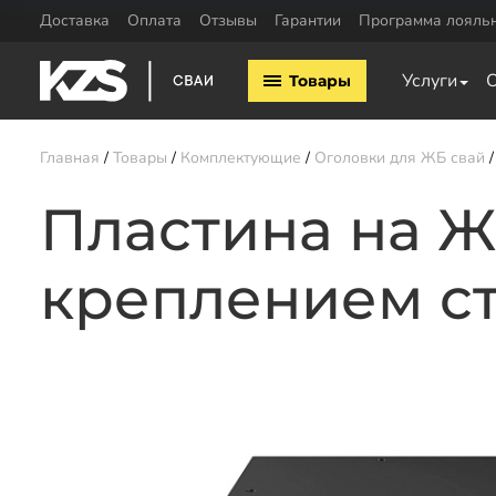
Доставка
Оплата
Отзывы
Гарантии
Программа лояль
Винтовые сваи
ЖБ сваи
Услуги
Товары
Винтовые сваи 57мм
ЖБ сваи 150х15
Винтовые сваи 76мм
ЖБ сваи 200х20
Винтовые сваи 89мм
Обвязка свай
Главная
Товары
Комплектующие
Оголовки для ЖБ свай
Винтовые сваи 108мм
Двутавровая бал
Винтовые сваи 133мм
Пластина на Ж
свай
Винтовые сваи 159мм
Пластины для св
Винтовые сваи 219мм
Профильная труб
креплением ст
Винтовые сваи 325мм
Уголок для обвяз
Сваи шурупы
Швеллер для обв
Калькулятор ЖБ свай
Заказать звонок