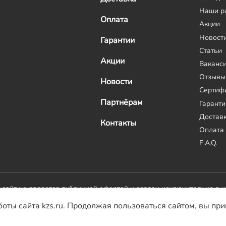
Наши р
Оплата
Акции
Новост
Гарантии
Статьи
Акции
Ваканс
Отзывы
Новости
Сертиф
Партнёрам
Гаранти
Достав
Контакты
Оплата
F.A.Q.
й сайт не является публичной офертой и создан исключительно в 
боты сайта kzs.ru. Продолжая пользоваться сайтом, вы пр
Домостр