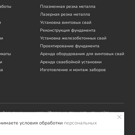
аботы
Плазменная резка металла
Лазерная резка металла
и
Установка винтовых свай
Реконструкция фундамента
ии
Установка железобетонных свай
Проектирование фундамента
икаты
Аренда оборудования для винтовых свай
и
Аренда сваебойной установки
ка
Изготовление и монтаж заборов
информационных целях. Итоговую стоимость уточняйте у
инимаете условия обработки
персональных
оение
Заборы и ворота
Септики
Террасы
Мебель LOFT