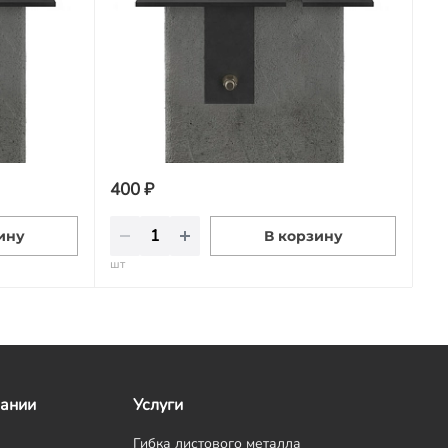
400 ₽
ину
В корзину
шт
пании
Услуги
Гибка листового металла