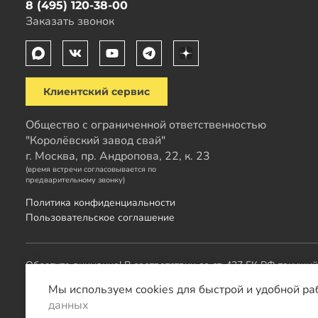
8 (495) 120-38-00
Заказать звонок
Клиентский сервис
Общество с ограниченной ответственностью
"Королёвский завод свай"
г. Москва, пр. Андропова, 22, к. 23
(время встречи согласовывается по
предварительному звонку)
Политика конфиденциальности
Пользовательское соглашение
Обратите внимание! В соответствии со ст. 437 ГК РФ текущи
менеджера.
Мы используем cookies для быстрой и удобной ра
данных
Остальные проекты
KZS GROUP
: