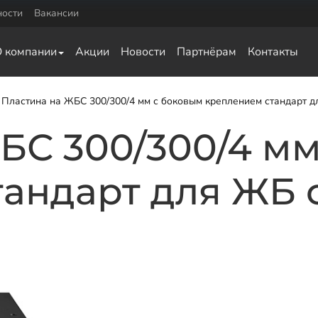
ности
Вакансии
Комплектующие
О компании
Акции
Новости
Партнёрам
Контакты
0
Оголовки для винтовых свай
0
Оголовки для ЖБ свай
Удлинители для свай
Пластина на ЖБС 300/300/4 мм с боковым креплением стандарт д
ка для обвязки
БС 300/300/4 м
ай
а для обвязки свай
андарт для ЖБ 
ки свай
язки свай