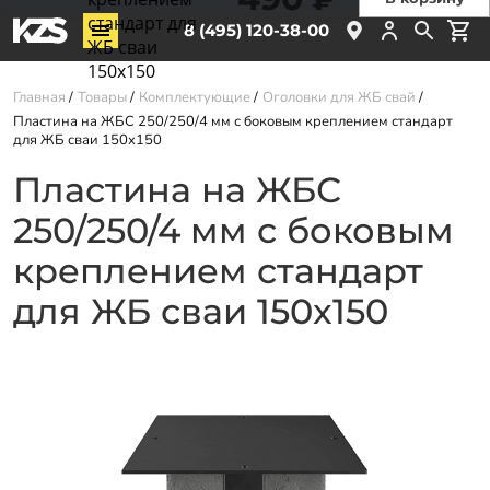
стандарт для
Винтовые сваи
8 (495) 120-38-00
ЖБ сваи
ЖБ сваи
150x150
Главная
Товары
Комплектующие
Оголовки для ЖБ свай
Обвязка свай
Пластина на ЖБС 250/250/4 мм с боковым креплением стандарт
Комплектующие
для ЖБ сваи 150x150
Пластина на ЖБС
Услуги
250/250/4 мм с боковым
О компании
креплением стандарт
Акции
для ЖБ сваи 150x150
Новости
Партнёрам
Контакты
Доставка