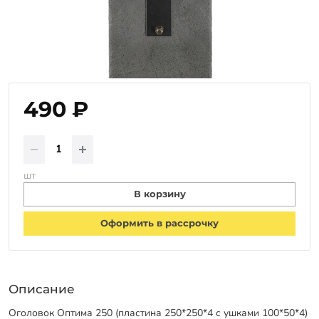
Оплата
Отзывы
Гарантии
Программа лояльности
490 ₽
Вакансии
Калькулятор ЖБ свай
шт
Заказать звонок
В корзину
Оформить в рассрочку
Описание
Оголовок Оптима 250 (пластина 250*250*4 с ушками 100*50*4)